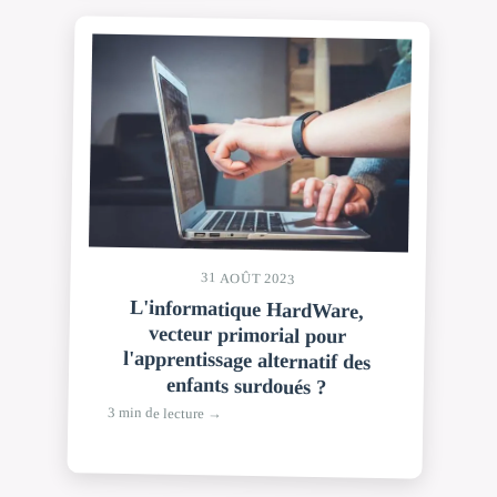
31 AOÛT 2023
L'informatique HardWare,
vecteur primorial pour
l'apprentissage alternatif des
enfants surdoués ?
3 min de lecture →