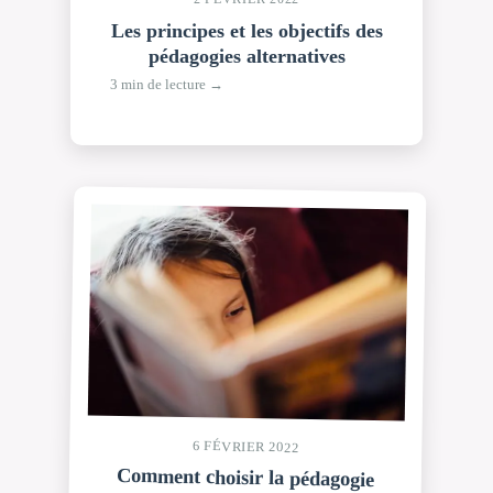
Les principes et les objectifs des
pédagogies alternatives
3 min de lecture →
6 FÉVRIER 2022
Comment choisir la pédagogie
alternative la plus adaptée à